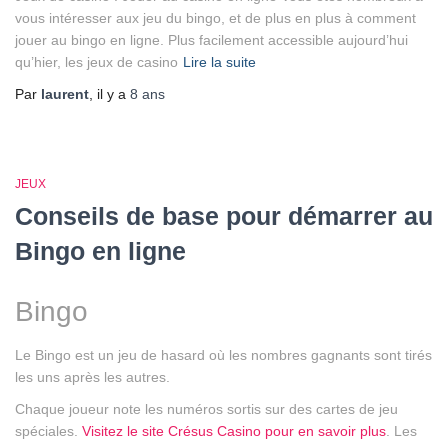
vous intéresser aux jeu du bingo, et de plus en plus à comment
jouer au bingo en ligne. Plus facilement accessible aujourd’hui
qu’hier, les jeux de casino
Lire la suite
Par
laurent
, il y a
8 ans
JEUX
Conseils de base pour démarrer au
Bingo en ligne
Bingo
Le Bingo est un jeu de hasard où les nombres gagnants sont tirés
les uns après les autres.
Chaque joueur note les numéros sortis sur des cartes de jeu
spéciales.
Visitez le site Crésus Casino pour en savoir plus
. Les