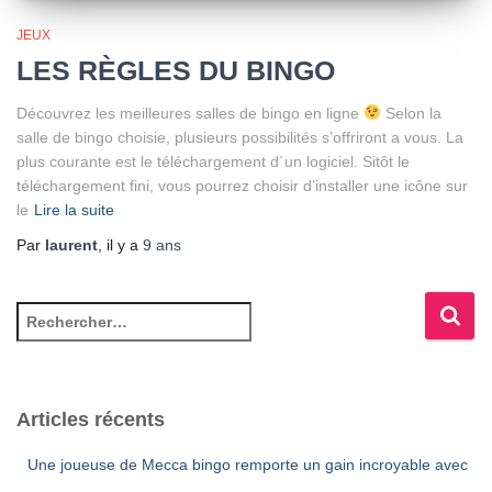
JEUX
LES RÈGLES DU BINGO
Découvrez les meilleures salles de bingo en ligne
Selon la
salle de bingo choisie, plusieurs possibilités s’offriront a vous. La
plus courante est le téléchargement d´un logiciel. Sitôt le
téléchargement fini, vous pourrez choisir d’installer une icône sur
le
Lire la suite
Par
laurent
, il y a
9 ans
R
e
c
h
e
Articles récents
r
c
Une joueuse de Mecca bingo remporte un gain incroyable avec
h